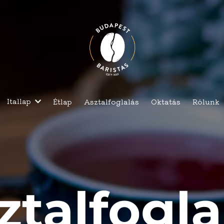
Itallap
Étlap
Asztalfoglalás
Oktatás
Rólunk
ztalfogla