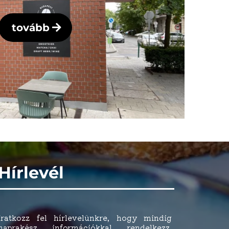
tovább
Hírlevél
Iratkozz fel hírlevelünkre, hogy mindig
naprakész információkkal rendelkezz,