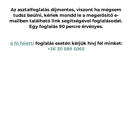
Az asztalfoglalás díjmentes, viszont ha mégsem
tudsz beülni, kérlek mondd le a megerősítő e-
mailben található link segítségével foglalásodat.
Egy foglalás 90 percre érvényes.
4 fő feletti
foglalás esetén kérjük hívj fel minket:
+36 30 589 5065