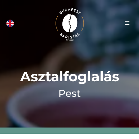
Asztalfoglalás
Pest